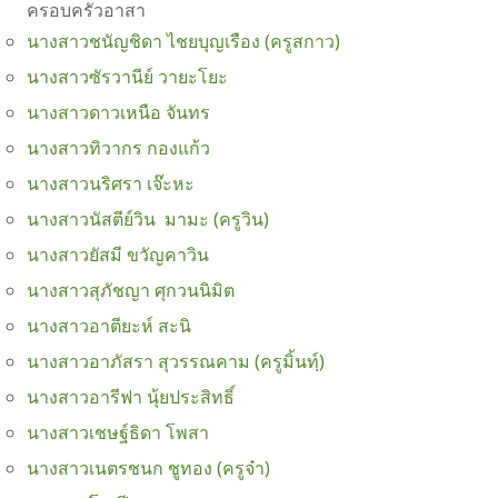
ครอบครัวอาสา
นางสาวชนัญชิดา ไชยบุญเรือง (ครูสกาว)
นางสาวซัรวานีย์ วายะโยะ
นางสาวดาวเหนือ จันทร
นางสาวทิวากร กองแก้ว
นางสาวนริศรา เจ๊ะหะ
นางสาวนัสตีย์วิน มามะ (ครูวิน)
นางสาวยัสมี ขวัญคาวิน
นางสาวสุภัชญา ศุกวนนิมิต
นางสาวอาตียะห์ สะนิ
นางสาวอาภัสรา สุวรรณคาม (ครูมิ้นทฺ์)
นางสาวอารีฟา นุ้ยประสิทธิ์
นางสาวเชษฐ์ธิดา โพสา
นางสาวเนตรชนก ชูทอง (ครูจ๋า)