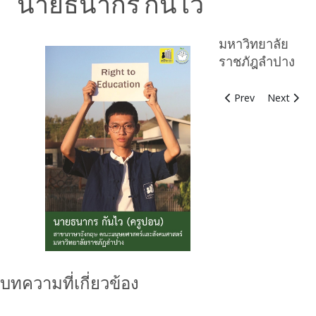
นายธนากร กันไว
มหาวิทยาลัย
ราชภัฎลำปาง
Previous article: นา
Next articl
Prev
Next
บทความที่เกี่ยวข้อง