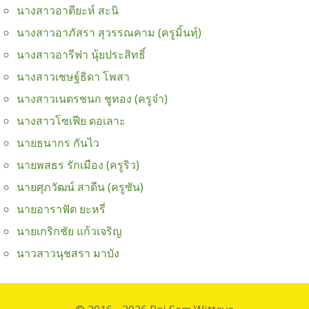
นางสาวอาตียะห์ สะนิ
นางสาวอาภัสรา สุวรรณคาม (ครูมิ้นทฺ์)
นางสาวอารีฟา นุ้ยประสิทธิ์
นางสาวเชษฐ์ธิดา โพสา
นางสาวเนตรชนก ชูทอง (ครูจ๋า)
นางสาวโซเฟีย ดอเลาะ
นายธนากร กันไว
นายพสธร รักเมือง (ครูริว)
นายศุภวัฒน์ สาดีน (ครูซัน)
นายอาราฟัต ยะหรี่
นายเกริกชัย แก้วเจริญ
นาวสาวนุชสรา มาบัง