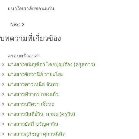
มหาวิทยาลัยขอนแก่น
Next article: นายพสธร รักเมือง (ครูริว)
Next
บทความที่เกี่ยวข้อง
ครอบครัวอาสา
นางสาวชนัญชิดา ไชยบุญเรือง (ครูสกาว)
นางสาวซัรวานีย์ วายะโยะ
นางสาวดาวเหนือ จันทร
นางสาวทิวากร กองแก้ว
นางสาวนริศรา เจ๊ะหะ
นางสาวนัสตีย์วิน มามะ (ครูวิน)
นางสาวยัสมี ขวัญคาวิน
นางสาวสุภัชญา ศุกวนนิมิต