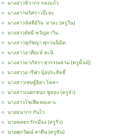
นางสาวทิวากร กองแก้ว
นางสาวนริศรา เจ๊ะหะ
นางสาวนัสตีย์วิน มามะ (ครูวิน)
นางสาวยัสมี ขวัญคาวิน
นางสาวสุภัชญา ศุกวนนิมิต
นางสาวอาตียะห์ สะนิ
นางสาวอาภัสรา สุวรรณคาม (ครูมิ้นทฺ์)
นางสาวอารีฟา นุ้ยประสิทธิ์
นางสาวเชษฐ์ธิดา โพสา
นางสาวเนตรชนก ชูทอง (ครูจ๋า)
นางสาวโซเฟีย ดอเลาะ
นายธนากร กันไว
นายพสธร รักเมือง (ครูริว)
นายศุภวัฒน์ สาดีน (ครูซัน)