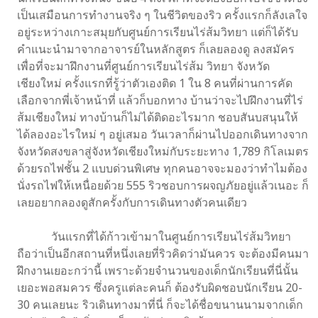
เป็นเสมือนการทํางานจริง ๆ ในชีวิตของริว ครั้งแรกก็ลังเลใจ
อยู่ระหว่างเกาะสมุยกับศูนย์การเรียนไร่ส้มวิทยา แต่ก็ได้รับ
คําแนะนํามาจากอาจารย์ในหลักสูตร ก็เลยลองดู ลงสมัคร
เพื่อที่จะมาฝึกงานที่ศูนย์การเรียนไร่ส้ม วิทยา จังหวัด
เชียงใหม่ ครั้งแรกที่รู้ว่าตัวเองติด 1 ใน 8 คนที่ผ่านการคัด
เลือกจากพี่เจ้าหน้าที่ แล้วก็บอกทาง บ้านว่าจะไปฝึกงานที่ไร่
ส้มเชียงใหม่ ทางบ้านก็ไม่ได้ติดอะไรมาก ชอบสันบสนุนให้
ได้ลองอะไรใหม่ ๆ อยู่เสมอ วันเวลาก็ผ่านไปออกเดินทางจาก
จังหวัดสงขลาสู่จังหวัดเชียงใหม่กับระยะทาง 1,789 กิโลเมตร
ด้วยรถไฟชั้น 2 แบบด่วนพิเศษ ทุกคนอาจจะมองว่าทําไมต้อง
นั่งรถไฟให้เหนื่อยด้วย 555 ริวชอบการผจญภัยอยู่แล้วเนอะ ก็
เลยอยากลองดูสักครั้งกับการเดินทางตัวคนเดียว
วันแรกที่ได้ก้าวเข้ามาในศูนย์การเรียนไร่ส้มวิทยา
ถือว่าเป็นอีกสถานที่หนึ่งเลยที่ริวคิดว่ามันควร จะต้องมีคนมา
ฝึกงานเยอะกว่านี้ เพราะด้วยจํานวนของเด็กนักเรียนที่นี่นั้น
เยอะพอสมควร ซึ่งครูแต่ละคนก็ ต้องรับผิดชอบนักเรียน 20-
30 คนเลยนะ ริวเดินทางมาที่นี่ ก็จะได้ชื่อขนานนามจากเด็ก