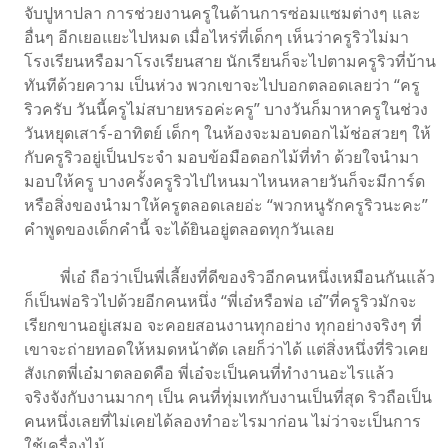
จับปูหาปลา การช่วยงานครูในด้านการซ่อมแซมต่างๆ และ
อื่นๆ อีกเยอแยะไปหมด เมื่อไหร่ที่เด็กๆ เห็นว่าครูริวไม่มา
โรงเรียนหรือมาโรงเรียนสาย นักเรียนก็จะไปตามครูริวที่บ้าน
ทันทีด้วยความ เป็นห่วง พวกเขาจะไปบอกตลอดเลยว่า “ครู
ริวครับ วันนี้ครูไม่สบายหรอค่ะครู” บางวันก็มาหาครูในช่วง
วันหยุดเสาร์-อาทิตย์ เด็กๆ ในห้องจะมอบดอกไม้ช่อสวยๆ ให้
กับครูริวอยู่เป็นประจํา มอบข้อมือดอกไม้ที่ทํา ด้วยใจนํามา
มอบให้ครู บางครั้งครูริวไปไหนมาไหนหลายวันก็จะมีการ์ด
หรือสิ่งของนํามาให้ครูตลอดเลยอ่ะ “พวกหนูรักครูริวนะคะ”
คําพูดของเด็กคํานี้ จะได้ยินอยู่ตลอดทุกวันเลย
พี่เอ๋ ถือว่าเป็นพี่เลี้ยงที่ดีของริวอีกคนหนึ่งเหมือนกันแล้ว
ก็เป็นพ่อริวไปด้วยอีกคนหนึ่ง “พี่เอ๋หรือพ่อ เอ๋”ที่ครูริวมักจะ
เรียกขานอยู่เสมอ จะคอยสอนงานทุกอย่าง ทุกอย่างจริงๆ ที่
เขาจะถ่ายทอดให้หมดหน้าตัด เลยก็ว่าได้ แต่สิ่งหนึ่งที่ริวเคย
สังเกตพี่เอ๋มาตลอดคือ พี่เอ๋จะเป็นคนที่ทํางานอะไรแล้ว
จริงจังกับงานมากๆ เป็น คนที่ทุ่มเทกับงานเป็นที่สุด ริวถือเป็น
คนหนึ่งเลยที่ไม่เคยได้ลองทําอะไรมาก่อน ไม่ว่าจะเป็นการ
ใช้เครื่องไม้