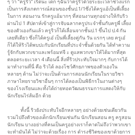
ๆ ว่า “ครูริว” เริ่ดนะ เด็ก ๆฉันว่าครูริวด้วยระยะเวลาช่วงแรก
เป็นการสังเกตการณ์สอนของชั้นป.1/1ซึ่งได้ครูแอ้เป็นพี่เลี้ยง
ในการ สอนงาน รักครูแอ้มากๆ ที่สอนงานทุกอย่างให้กับริว
ผ่านไป 1 สัปดาห์เข้าสู่การจับฉลากครูประจําชั้นกับครูพี่ เลี้ยง
ของตัวเองกันแล้ว ครูริวก็ได้เลื่อนจากชั้นป.1 ขึ้นไป ป.4 กัน
เลยทีเดียว ซึ่งก็ได้ครูเอ๋ เป็นพี่เลี้ยงคู่กัน วัน แรกๆ เลย ครูเอ๋
ก็ได้ให้ริวได้พบปะกับนักเรียนที่ประจําชั้นด้วยกัน ได้ทําความ
รู้จักกับพวกเขาและพร้อมท่จี ะ ดูแลพวกเขาให้ได้มากที่สุด
ตลอดระยะเวลา 4 เดือนนี้ สิ่งที่ริวประทับใจมากๆ กับการได้
มาทํางานที่นี่ คือ ริวได้ ลองโชว์ศักยภาพของตัวเองใน
หลายๆ ด้าน ไม่ว่าจะเป็นด้านการสอนนักเรียนในรายวิชา
ภาษาไทยรายวิชาอื่นๆ การได้ลองเป็นพิธีกรในงานต่างๆ
ของโรงเรียนและทั้งได้ถ่ายทอดวัฒนธรรมการแสดงให้กับ
นักเรียนไร่ส้มอีก ด้วย
ทั้งนี้ ริวยังประทับใจอีกหลายๆ อย่างด้วยเช่นเดียวกัน
รวมไปถึงตัวของเด็กนักเรียนเช่นกัน นักเรียนสอน ครู ครูสอน
นักเรียน บางอย่างที่คนเป็นครูอย่างเราก็คาดไม่ถึงว่าพวกเขา
จะทํามันได้ ไม่ว่าจะด้วยเรื่อง การ ดํารงชีวิตของเขาด้วยการ