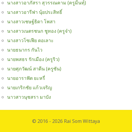
นางสาวอาภัสรา สุวรรณคาม (ครูมิ้นทฺ์)
นางสาวอารีฟา นุ้ยประสิทธิ์
นางสาวเชษฐ์ธิดา โพสา
นางสาวเนตรชนก ชูทอง (ครูจ๋า)
นางสาวโซเฟีย ดอเลาะ
นายธนากร กันไว
นายพสธร รักเมือง (ครูริว)
นายศุภวัฒน์ สาดีน (ครูซัน)
นายอาราฟัต ยะหรี่
นายเกริกชัย แก้วเจริญ
นาวสาวนุชสรา มาบัง
© 2016 - 2026 Rai Som Wittaya