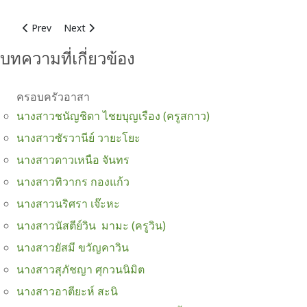
Previous article: นางสาวอาภัสรา สุวรรณคาม (ครูมิ้นทฺ์)
Next article: นางสาวเนตรชนก ชูทอง (ครูจ๋า)
Prev
Next
บทความที่เกี่ยวข้อง
ครอบครัวอาสา
นางสาวชนัญชิดา ไชยบุญเรือง (ครูสกาว)
นางสาวซัรวานีย์ วายะโยะ
นางสาวดาวเหนือ จันทร
นางสาวทิวากร กองแก้ว
นางสาวนริศรา เจ๊ะหะ
นางสาวนัสตีย์วิน มามะ (ครูวิน)
นางสาวยัสมี ขวัญคาวิน
นางสาวสุภัชญา ศุกวนนิมิต
นางสาวอาตียะห์ สะนิ