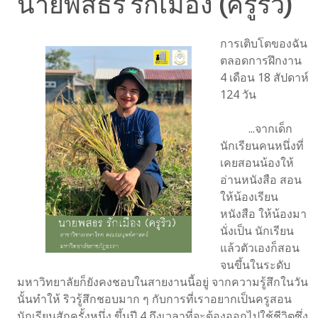
นายพสธร รักเมือง (ครูริว)
การเติบโตของฉัน
ตลอดการฝึกงาน
4 เดือน 18 สัปดาห์
124 วัน
...จากเด็ก
นักเรียนคนหนึ่งที่
เคยสอนน้องให้
อ่านหนังสือ สอน
ให้น้องเรียน
หนังสือ ให้น้องมา
นั่งเป็น นักเรียน
แล้วตัวเองก็สอน
จนขึ้นในระดับ
มหาวิทยาลัยก็ยังคงชอบในสายงานนี้อยู่ จากความรู้สึกในวัน
นั้นทําให้ ริวรู้สึกชอบมาก ๆ กับการที่เราอยากเป็นครูสอน
นักเรียนสักครั้งหนึ่ง ขึ้นปี 4 ถึงเวลาที่จะต้องออกไปใช้ชีวิตซึ่ง