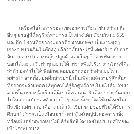
เครื่องมือในการซ่อมแซมอาคารเรียน เช่น สว่าน คีม
อื่นๆ มาอยู่ที่นี่ครูริวก็สามารถเป็นช่างได้เหมือนกันนะ 555
และอีก 1 งานที่อยากจะบอกคือ งานเกษตร เป็นงานขุดๆ
เจาะๆ พรวนดินในท้องทุ่ง ถือว่าเป็นอะไรที่ เด็ดจริงๆ กับการ
จับจอบถางป่า ถางหญ้า ปลูกผักและอื่นๆ อีกสารพัดอย่าง
บอกได้เลยว่า ริวทําทุกอย่างได้ เพราะพี่เอ๋จริงๆ งานไหนที่คิด
ว่าตัวเองทําไม่ได้ พี่เอ๋ก็จะคอยบอกตลอดว่าทําแบบไหน
อย่างไร จากทั้งหมดที่กล่าวมานี้ เป็นเพียงแค่ความรู้สึกสั้นๆ
ที่อยากจะถ่ายทอดให้ทุกคนได้รู้จักศูนย์การเรียนไร่ส้ม วิทยา
มากขึ้น เพราะนักเรียนที่นี่เขามีความน่ารักที่แตกต่างกันออก
ไปในแบบฉบับของตัวเอง เด็กๆ เหล่านี้เขา ไม่ใช้คนไทยโดย
สิ้นเชิง แต่พวกเขาคือกลุ่มเด็กนักเรียนชายขอบที่ไม่ได้รับการ
ศึกษา ไม่ว่าจะเป็นเมียนมาร์ (พม่า)ไทใหญ่ปะล่องดาราอั้ง
หรือแม้แตย่างพวกเขาไม่ได้รับสิทธิใดๆเลยในประเทศไทยจะ
เข้าโรงพยาบาล