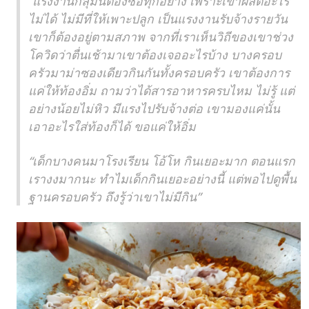
“แรงงานกลุ่มนี้ต้องซื้อทุกอย่าง เพราะเขาผลิตอะไร
ไม่ได้ ไม่มีที่ให้เพาะปลูก เป็นแรงงานรับจ้างรายวัน
เขาก็ต้องอยู่ตามสภาพ จากที่เราเห็นวิถีของเขาช่วง
โควิดว่าตื่นเช้ามาเขาต้องเจออะไรบ้าง บางครอบ
ครัวมาม่าซองเดียวกินกันทั้งครอบครัว เขาต้องการ
แค่ให้ท้องอิ่ม ถามว่าได้สารอาหารครบไหม ไม่รู้ แต่
อย่างน้อยไม่หิว มีแรงไปรับจ้างต่อ เขามองแค่นั้น
เอาอะไรใส่ท้องก็ได้ ขอแค่ให้อิ่ม
“เด็กบางคนมาโรงเรียน โอ้โห กินเยอะมาก ตอนแรก
เรางงมากนะ ทำไมเด็กกินเยอะอย่างนี้ แต่พอไปดูพื้น
ฐานครอบครัว ถึงรู้ว่าเขาไม่มีกิน”