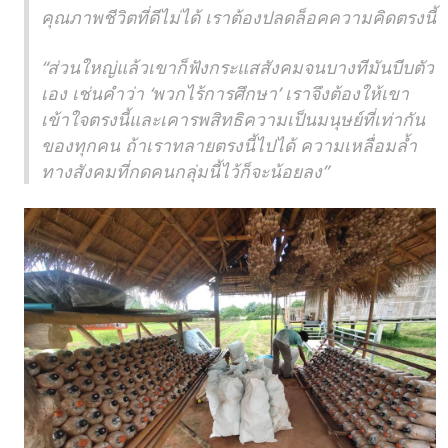
คุณภาพชีวิตที่ดีไม่ได้ เราต้องปลดล็อคความคิดตรงนี้
“ส่วนใหญ่แล้วเขาก็ฟังกระแสสังคมจนบางทีมันบีบตัว
เอง เช่นคำว่า ‘พวกไร้การศึกษา’ เราจึงต้องให้เขา
เข้าใจตรงนี้และเคารพสิทธิความเป็นมนุษย์ที่เท่ากัน
ของทุกคน ถ้าเราทลายตรงนี้ไปได้ ความเหลื่อมล้ำ
ทางสังคมที่กดคนกลุ่มนี้ไว้ก็จะน้อยลง”