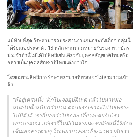
แม้ท้ายที่สุด วีระสามารถประสานงานจนกระทั่งเด็กๆ กลุ่มนี้
ได้รับเลขประจำตัว 13 หลัก ตามที่กฎหมายรับรอง ทว่าบัตร
ประจำตัวนี้ไม่ได้ให้สิทธิเช่นเดียวกับบุคคลสัญชาติไทยหรือ
กลายเป็นบุคคลสัญชาติไทยแต่อย่างใด
โดยเฉพาะสิทธิการรักษาพยาบาลที่พวกเขาไม่สามารถเข้า
ถึง
“มีอยู่เคสหนึ่ง เด็กไปเจออุบัติเหตุ แล้วไปหาหมอ
หมดไปตั้งหมื่นกว่าบาท ตอนแรกเขาจะไม่ไปเพราะ
ไม่มีตังค์ เราก็บอกว่าไปเถอะ เดี๋ยวจะคุยกับโรง
พยาบาลเอง แต่เราก็ไม่มีเงินจ่ายนะ ขอติดหนี้ไว้ก่อน
เซ็นเอกสารต่างๆ โรงพยาบาลเขาก็จะมาทวงกับเรา