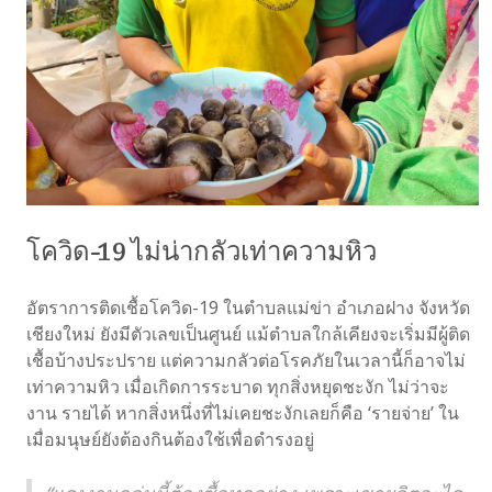
โควิด-19 ไม่น่ากลัวเท่าความหิว
อัตราการติดเชื้อโควิด-19 ในตำบลแม่ข่า อำเภอฝาง จังหวัด
เชียงใหม่ ยังมีตัวเลขเป็นศูนย์ แม้ตำบลใกล้เคียงจะเริ่มมีผู้ติด
เชื้อบ้างประปราย แต่ความกลัวต่อโรคภัยในเวลานี้ก็อาจไม่
เท่าความหิว เมื่อเกิดการระบาด ทุกสิ่งหยุดชะงัก ไม่ว่าจะ
งาน รายได้ หากสิ่งหนึ่งที่ไม่เคยชะงักเลยก็คือ ‘รายจ่าย’ ใน
เมื่อมนุษย์ยังต้องกินต้องใช้เพื่อดำรงอยู่