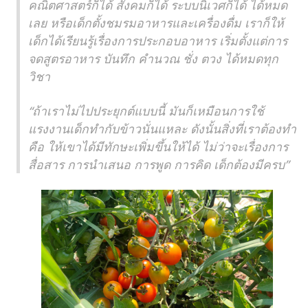
คณิตศาสตร์ก็ได้ สังคมก็ได้ ระบบนิเวศก็ได้ ได้หมด
เลย หรือเด็กตั้งชมรมอาหารและเครื่องดื่ม เราก็ให้
เด็กได้เรียนรู้เรื่องการประกอบอาหาร เริ่มตั้งแต่การ
จดสูตรอาหาร บันทึก คำนวณ ชั่ง ตวง ได้หมดทุก
วิชา
“ถ้าเราไม่ไปประยุกต์แบบนี้ มันก็เหมือนการใช้
แรงงานเด็กทำกับข้าวนั่นแหละ ดังนั้นสิ่งที่เราต้องทำ
คือ ให้เขาได้มีทักษะเพิ่มขึ้นให้ได้ ไม่ว่าจะเรื่องการ
สื่อสาร การนำเสนอ การพูด การคิด เด็กต้องมีครบ”